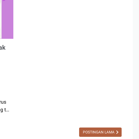
ak
rus
g t…
POSTINGAN LAMA