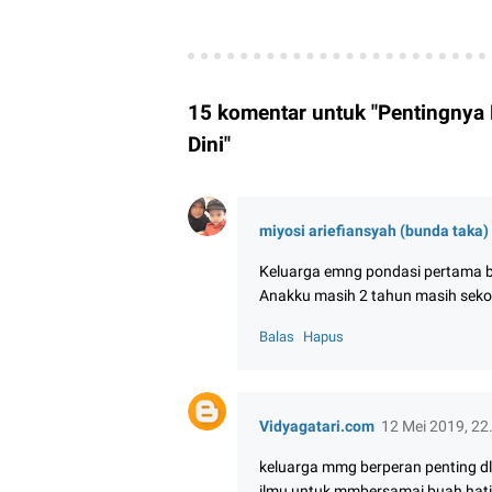
15 komentar untuk "Pentingnya
Dini"
miyosi ariefiansyah (bunda taka)
Keluarga emng pondasi pertama 
Anakku masih 2 tahun masih sekol
Balas
Hapus
Vidyagatari.com
12 Mei 2019, 22
keluarga mmg berperan penting dl
ilmu untuk mmbersamai buah hati,