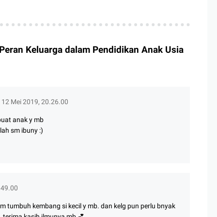
 Peran Keluarga dalam Pendidikan Anak Usia
12 Mei 2019, 20.26.00
buat anak y mb
ah sm ibuny :)
.49.00
m tumbuh kembang si kecil y mb. dan kelg pun perlu bnyak
 terima kasih ilmunya mb 💕