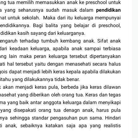
ng tua memilih memasukkan anak ke preschool untuk
ita yang seharusnya sudah masuk dalam
pendidikan
at untuk sekolah. Maka dari itu keluarga mempunyai
didikannya. Bagi balita yang belajar di preschool,
idikan kasih sayang dari keluarganya.
ngaruh terhadap tumbuh kembang anak. Sifat anak
ari keadaan keluarga, apabila anak sampai terbiasa
ng lain maka peran keluarga tersebut dipertanyakan
i hal tersebut yaitu dengan menasehati secara halus
ois dapat menjadi lebih keras kepala apabila dilakukan
ahu yang dilakukannya tidak benar.
kan menjadi keras pula, berbeda jika keras dilawan
asehat yang diberikan oleh orang tua. Keras dan tegas
sama yang baik antar anggota keluarga dalam menyikapi
yang disepakati orang tua denagn anak, harus pula
innya sehingga standar pengasuhan pun sama. Hindari
i anak, sebaiknya katakan saja apa yang realistis