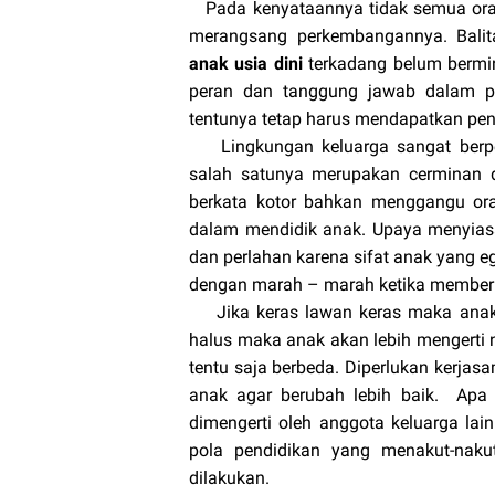
Pada kenyataannya tidak semua ora
merangsang perkembangannya. Bal
anak usia dini
terkadang belum bermin
peran dan tanggung jawab dalam pen
tentunya tetap harus mendapatkan pend
Lingkungan keluarga sangat berpe
salah satunya merupakan cerminan d
berkata kotor bahkan menggangu ora
dalam mendidik anak. Upaya menyiasat
dan perlahan karena sifat anak yang eg
dengan marah – marah ketika memberit
Jika keras lawan keras maka anak a
halus maka anak akan lebih mengerti n
tentu saja berbeda. Diperlukan kerja
anak agar berubah lebih baik. Apa 
dimengerti oleh anggota keluarga la
pola pendidikan yang menakut-nakut
dilakukan.